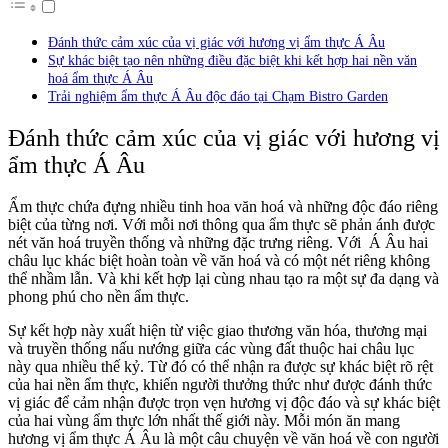
Đánh thức cảm xúc của vị giác với hương vị ẩm thực Á Âu
Sự khác biệt tạo nên những điều đặc biệt khi kết hợp hai nền văn
hoá ẩm thực Á Âu
Trải nghiệm ẩm thực Á Âu độc đáo tại Chạm Bistro Garden
Đánh thức cảm xúc của vị giác với hương vị
ẩm thực Á Âu
Ẩm thực chứa đựng nhiều tinh hoa văn hoá và những độc đáo riêng
biệt của từng nơi. Với mỗi nơi thông qua ẩm thực sẽ phản ánh được
nét văn hoá truyền thống và những đặc trưng riêng. Với Á Âu hai
châu lục khác biệt hoàn toàn về văn hoá và có một nét riêng không
thể nhầm lẫn. Và khi kết hợp lại cùng nhau tạo ra một sự đa dạng và
phong phú cho nền ẩm thực.
Sự kết hợp này xuất hiện từ việc giao thương văn hóa, thương mại
và truyền thống nấu nướng giữa các vùng đất thuộc hai châu lục
này qua nhiều thế kỷ. Từ đó có thể nhận ra được sự khác biệt rõ rệt
của hai nền ẩm thực, khiến người thưởng thức như được đánh thức
vị giác để cảm nhận được trọn vẹn hương vị độc đáo và sự khác biệt
của hai vùng ẩm thực lớn nhất thế giới này. Mỗi món ăn mang
hương vị ẩm thực Á Âu là một câu chuyện về văn hoá về con người