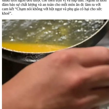
salad tươi ngon đều được chế biến trọn vị và hấp dẫn. Ngoài ra luôn
đảm bảo sự chất lượng và an toàn cho mỗi món ăn đc làm ra với
cam kết “Chạm nói không với bột ngọt và phụ gia có hại cho sức
khoẻ”.