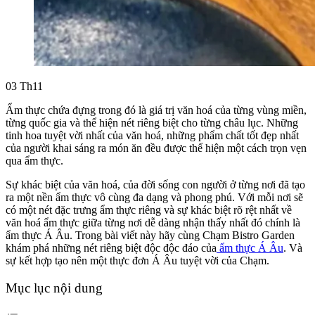
03
Th11
Ẩm thực chứa đựng trong đó là giá trị văn hoá của từng vùng miền,
từng quốc gia và thể hiện nét riêng biệt cho từng châu lục. Những
tinh hoa tuyệt vời nhất của văn hoá, những phẩm chất tốt đẹp nhất
của người khai sáng ra món ăn đều được thể hiện một cách trọn vẹn
qua ẩm thực.
Sự khác biệt của văn hoá, của đời sống con người ở từng nơi đã tạo
ra một nền ẩm thực vô cùng đa dạng và phong phú. Với mỗi nơi sẽ
có một nét đặc trưng ẩm thực riêng và sự khác biệt rõ rệt nhất về
văn hoá ẩm thực giữa từng nơi dễ dàng nhận thấy nhất đó chính là
ẩm thực Á Âu. Trong bài viết này hãy cùng Chạm Bistro Garden
khám phá những nét riêng biệt độc độc đáo của
ẩm thực Á Âu
. Và
sự kết hợp tạo nên một thực đơn Á Âu tuyệt vời của Chạm.
Mục lục nội dung