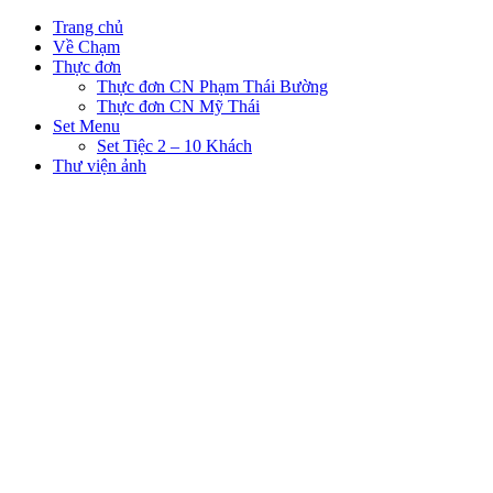
Trang chủ
Về Chạm
Thực đơn
Thực đơn CN Phạm Thái Bường
Thực đơn CN Mỹ Thái
Set Menu
Set Tiệc 2 – 10 Khách
Thư viện ảnh