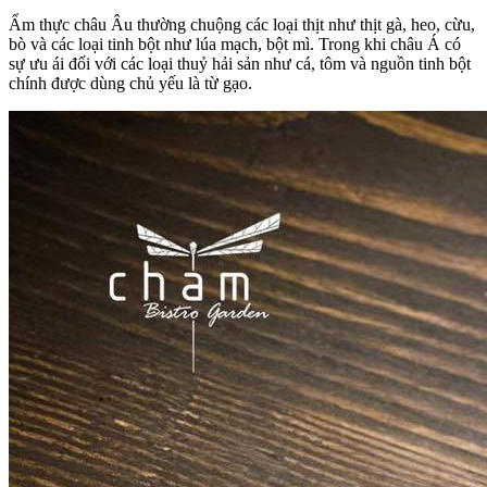
Ẩm thực châu Âu thường chuộng các loại thịt như thịt gà, heo, cừu,
bò và các loại tinh bột như lúa mạch, bột mì. Trong khi châu Á có
sự ưu ái đối với các loại thuỷ hải sản như cá, tôm và nguồn tinh bột
chính được dùng chủ yếu là từ gạo.