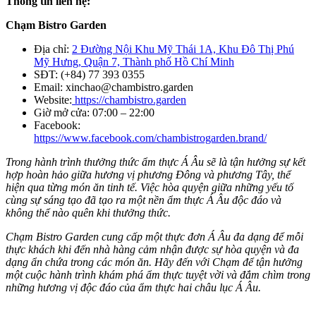
Thông tin liên hệ:
Chạm Bistro Garden
Địa chỉ:
2 Đường Nội Khu Mỹ Thái 1A, Khu Đô Thị Phú
Mỹ Hưng, Quận 7, Thành phố Hồ Chí Minh
SĐT: (+84) 77 393 0355
Email:
xinchao@chambistro.garden
Website:
https://chambistro.garden
Giờ mở cửa: 07:00 – 22:00
Facebook:
https://www.facebook.com/chambistrogarden.brand/
Trong hành trình thưởng thức ẩm thực Á Âu sẽ là tận hưởng sự kết
hợp hoàn hảo giữa hương vị phương Đông và phương Tây, thể
hiện qua từng món ăn tinh tế. Việc hòa quyện giữa những yếu tố
cùng sự sáng tạo đã tạo ra một nền ẩm thực Á Âu độc đáo và
không thể nào quên khi thưởng thức.
Chạm Bistro Garden cung cấp một thực đơn Á Âu đa dạng để mỗi
thực khách khi đến nhà hàng cảm nhận được sự hòa quyện và đa
dạng ẩn chứa trong các món ăn. Hãy đến với Chạm để tận hưởng
một cuộc hành trình khám phá ẩm thực tuyệt vời và đắm chìm trong
những hương vị độc đáo của ẩm thực hai châu lục Á Âu.