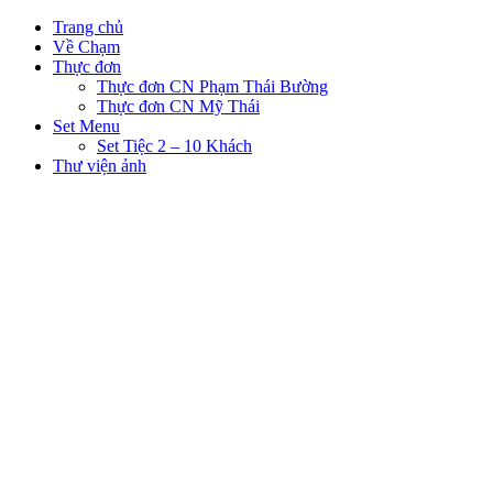
Trang chủ
Về Chạm
Thực đơn
Thực đơn CN Phạm Thái Bường
Thực đơn CN Mỹ Thái
Set Menu
Set Tiệc 2 – 10 Khách
Thư viện ảnh