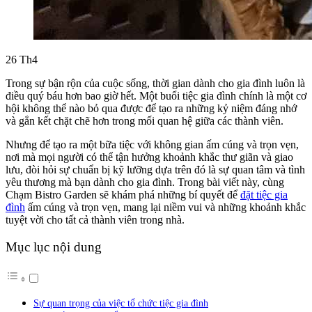
26
Th4
Trong sự bận rộn của cuộc sống, thời gian dành cho gia đình luôn là
điều quý báu hơn bao giờ hết. Một buổi tiệc gia đình chính là một cơ
hội không thể nào bỏ qua được để tạo ra những kỷ niệm đáng nhớ
và gắn kết chặt chẽ hơn trong mối quan hệ giữa các thành viên.
Nhưng để tạo ra một bữa tiệc với không gian ấm cúng và trọn vẹn,
nơi mà mọi người có thể tận hưởng khoảnh khắc thư giãn và giao
lưu, đòi hỏi sự chuẩn bị kỹ lưỡng dựa trên đó là sự quan tâm và tình
yêu thương mà bạn dành cho gia đình. Trong bài viết này, cùng
Chạm Bistro Garden sẽ khám phá những bí quyết để
đặt tiệc gia
đình
ấm cúng và trọn vẹn, mang lại niềm vui và những khoảnh khắc
tuyệt vời cho tất cả thành viên trong nhà.
Mục lục nội dung
Sự quan trọng của việc tổ chức tiệc gia đình