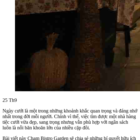
25
Th9
Ngày cưới là một trong những khoảnh khắc quan trọng và đáng nhớ
nhất trong đời mỗi người. Chính vì thế, việc tìm được một nhà hàng
tiệc cưới vừa đẹp, sang trọng nhưng vẫn phù hợp với ngân sách
luôn là nỗi băn khoăn lớn của nhiều cặp đôi.
Bài viết này Chạm Bistro Garden sẽ chia sẻ những bí quyết hữu ích