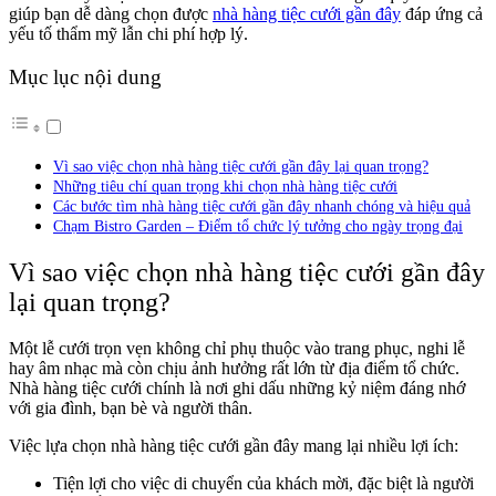
giúp bạn dễ dàng chọn được
nhà hàng tiệc cưới gần đây
đáp ứng cả
yếu tố thẩm mỹ lẫn chi phí hợp lý.
Mục lục nội dung
Vì sao việc chọn nhà hàng tiệc cưới gần đây lại quan trọng?
Những tiêu chí quan trọng khi chọn nhà hàng tiệc cưới
Các bước tìm nhà hàng tiệc cưới gần đây nhanh chóng và hiệu quả
Chạm Bistro Garden – Điểm tổ chức lý tưởng cho ngày trọng đại
Vì sao việc chọn nhà hàng tiệc cưới gần đây
lại quan trọng?
Một lễ cưới trọn vẹn không chỉ phụ thuộc vào trang phục, nghi lễ
hay âm nhạc mà còn chịu ảnh hưởng rất lớn từ địa điểm tổ chức.
Nhà hàng tiệc cưới chính là nơi ghi dấu những kỷ niệm đáng nhớ
với gia đình, bạn bè và người thân.
Việc lựa chọn nhà hàng tiệc cưới gần đây mang lại nhiều lợi ích:
Tiện lợi cho việc di chuyển của khách mời, đặc biệt là người