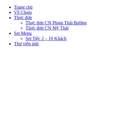
Trang chủ
Về Chạm
Thực đơn
Thực đơn CN Phạm Thái Bường
Thực đơn CN Mỹ Thái
Set Menu
Set Tiệc 2 – 10 Khách
Thư viện ảnh