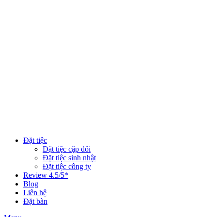
Đặt tiệc
Đặt tiệc cặp đôi
Đặt tiệc sinh nhật
Đặt tiệc công ty
Review 4.5/5*
Blog
Liên hệ
Đặt bàn