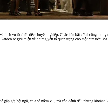
 và dịch vụ tổ chức tiệc chuyên nghiệp. Chắc hẳn bất cứ ai cũng mong 
Garden sẽ giới thiệu về những yếu tố quan trọng cho một bữa tiệc. Và
 để gặp gỡ, hội ngộ, chia sẻ niềm vui, mà còn đánh dấu những khoảnh k