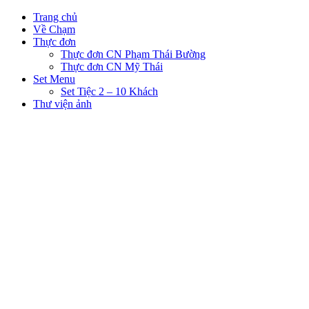
Trang chủ
Về Chạm
Thực đơn
Thực đơn CN Phạm Thái Bường
Thực đơn CN Mỹ Thái
Set Menu
Set Tiệc 2 – 10 Khách
Thư viện ảnh