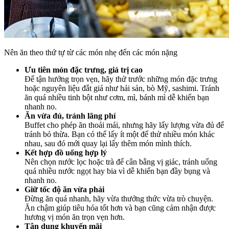
Nên ăn theo thứ tự từ các món nhẹ đến các món nặng
Ưu tiên món đặc trưng, giá trị cao
Để tận hưởng trọn vẹn, hãy thử trước những món đặc trưng
hoặc nguyên liệu đắt giá như hải sản, bò Mỹ, sashimi. Tránh
ăn quá nhiều tinh bột như cơm, mì, bánh mì dễ khiến bạn
nhanh no.
Ăn vừa đủ, tránh lãng phí
Buffet cho phép ăn thoải mái, nhưng hãy lấy lượng vừa đủ để
tránh bỏ thừa. Bạn có thể lấy ít một để thử nhiều món khác
nhau, sau đó mới quay lại lấy thêm món mình thích.
Kết hợp đồ uống hợp lý
Nên chọn nước lọc hoặc trà để cân bằng vị giác, tránh uống
quá nhiều nước ngọt hay bia vì dễ khiến bạn đầy bụng và
nhanh no.
Giữ tốc độ ăn vừa phải
Đừng ăn quá nhanh, hãy vừa thưởng thức vừa trò chuyện.
Ăn chậm giúp tiêu hóa tốt hơn và bạn cũng cảm nhận được
hương vị món ăn trọn vẹn hơn.
Tận dụng khuyến mãi