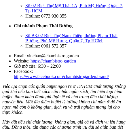
Số 02 Biệt Thự Mỹ Thái 1A, Phú Mỹ Hưng, Quận 7,
Tp.HCM
.
Hotline: 0773 930 355
Chi nhánh Phạm Thái Bường
Số B3-02 Biệt Thự Nam Thiên, đường Phạm Thái
Bường, Phú Mỹ Hưng, Quận 7, Tp.HCM.
Hotline: 0961 572 357
Email:
xinchao@chambistro.garden
Website:
https://chambistro.garden
Giờ mở cửa: 6:30 – 22:00
Facebook:
https://www.facebook.com/chambistrogarden.brand/
Việc lựa chọn các quán buffet ngon rẻ ở TPHCM chất lượng không
quá khó nếu bạn biết cách cân nhắc ngân sách, tìm hiểu loại hình
buffet, tham khảo đánh giá thực tế và chú trọng đến chất lượng
nguyên liệu. Một địa điểm buffet lý tưởng không chỉ nằm ở đồ ăn
ngon mà còn ở không gian, dịch vụ và trải nghiệm mang lại cho
thực khách.
Hãy đặt tiêu chí chất lượng, không gian, giá cả và dịch vụ lên hàng
đầu. Đồng thời, tận dụng các chương trình ưu đãi sẽ giúp bạn tiết