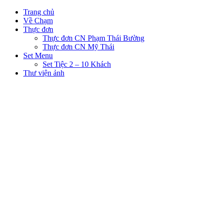
Trang chủ
Về Chạm
Thực đơn
Thực đơn CN Phạm Thái Bường
Thực đơn CN Mỹ Thái
Set Menu
Set Tiệc 2 – 10 Khách
Thư viện ảnh