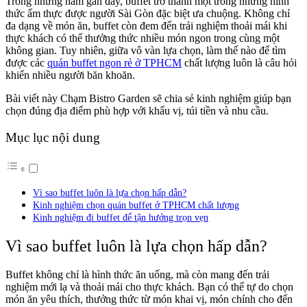
Trong những năm gần đây, buffet trở thành một trong những hình
thức ẩm thực được người Sài Gòn đặc biệt ưa chuộng. Không chỉ
đa dạng về món ăn, buffet còn đem đến trải nghiệm thoải mái khi
thực khách có thể thưởng thức nhiều món ngon trong cùng một
không gian. Tuy nhiên, giữa vô vàn lựa chọn, làm thế nào để tìm
được các
quán buffet ngon rẻ ở TPHCM
chất lượng luôn là câu hỏi
khiến nhiều người băn khoăn.
Bài viết này Chạm Bistro Garden sẽ chia sẻ kinh nghiệm giúp bạn
chọn đúng địa điểm phù hợp với khẩu vị, túi tiền và nhu cầu.
Mục lục nội dung
Vì sao buffet luôn là lựa chọn hấp dẫn?
Kinh nghiệm chọn quán buffet ở TPHCM chất lượng
Kinh nghiệm đi buffet để tận hưởng trọn vẹn
Vì sao buffet luôn là lựa chọn hấp dẫn?
Buffet không chỉ là hình thức ăn uống, mà còn mang đến trải
nghiệm mới lạ và thoải mái cho thực khách. Bạn có thể tự do chọn
món ăn yêu thích, thưởng thức từ món khai vị, món chính cho đến