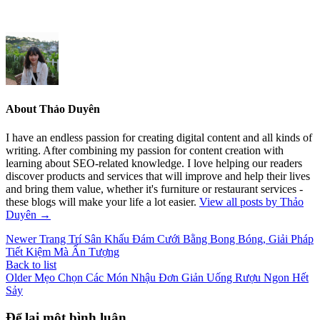
About Thảo Duyên
I have an endless passion for creating digital content and all kinds of
writing. After combining my passion for content creation with
learning about SEO-related knowledge. I love helping our readers
discover products and services that will improve and help their lives
and bring them value, whether it's furniture or restaurant services -
these blogs will make your life a lot easier.
View all posts by Thảo
Duyên
→
Newer
Trang Trí Sân Khấu Đám Cưới Bằng Bong Bóng, Giải Pháp
Tiết Kiệm Mà Ấn Tượng
Back to list
Older
Mẹo Chọn Các Món Nhậu Đơn Giản Uống Rượu Ngon Hết
Sảy
Để lại một bình luận