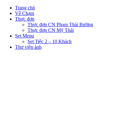
Trang chủ
Về Chạm
Thực đơn
Thực đơn CN Phạm Thái Bường
Thực đơn CN Mỹ Thái
Set Menu
Set Tiệc 2 – 10 Khách
Thư viện ảnh