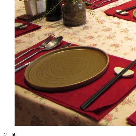
27
Th6