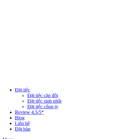
Đặt tiệc
Đặt tiệc cặp đôi
Đặt tiệc sinh nhật
Đặt tiệc công ty
Review 4.5/5*
Blog
Liên hệ
Đặt bàn