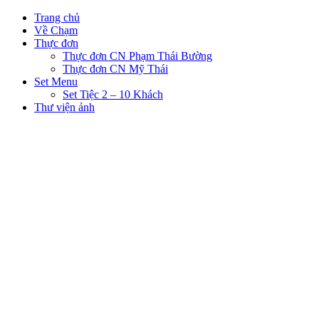
Trang chủ
Về Chạm
Thực đơn
Thực đơn CN Phạm Thái Bường
Thực đơn CN Mỹ Thái
Set Menu
Set Tiệc 2 – 10 Khách
Thư viện ảnh