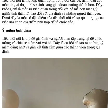
Tiệc thôi nôi là một dịp quan trọng trong đời của bé, đánh dấu cột
mốc từ giai đoạn trẻ sơ sinh sang giai đoạn trưởng thành hơn. Đây
không chỉ là một sự kiện quan trọng đối với bé mà còn mang ý
nghĩa tinh thần lớn lao đối với gia đình và những người thân yêu.
Dưới đây là một số đặc điểm của tiệc thôi nôi và sự quan trọng của
việc lựa chọn địa điểm phù hợp để tổ chức tiệc.
Ý nghĩa tinh thần
Tiệc thôi nôi là dịp để gia đình và người thân tập trung lại để chúc
mừng và chia sẻ niềm vui với bé. Đây là cơ hội để tạo ra những kỷ
niệm đáng nhớ và gắn kết tình cảm giữa các thành viên trong gia
đình.