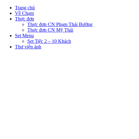
Trang chủ
Về Chạm
Thực đơn
Thực đơn CN Phạm Thái Bường
Thực đơn CN Mỹ Thái
Set Menu
Set Tiệc 2 – 10 Khách
Thư viện ảnh