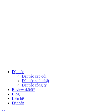
Đặt tiệc
Đặt tiệc cặp đôi
Đặt tiệc sinh nhật
Đặt tiệc công ty
Review 4.5/5*
Blog
Liên hệ
Đặt bàn