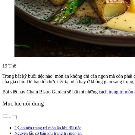
19
Th6
Trong bất kỳ buổi tiệc nào, món ăn không chỉ cần ngon mà còn phải đ
của gia chủ. Dù bạn tổ chức tiệc tại nhà hay ở không gian sang trọng,
Bài viết này Chạm Bistro Garden sẽ bật mí những
cách trang trí món 
Mục lục nội dung
Lý do nên trang trí món ăn khi đãi tiệc
Nguyên tắc cơ bản khi trang trí món ăn