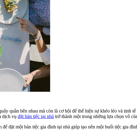
quây quần bên nhau mà còn là cơ hội để thể hiện sự khéo léo và tinh tế 
à dịch vụ
đặt bàn tiệc tại nhà
trở thành một trong những lựa chọn vô cùn
ể đặt một bàn tiệc gia đình tại nhà giúp tạo nên một buổi tiệc gia đìn