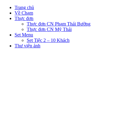
Trang chủ
Về Chạm
Thực đơn
Thực đơn CN Phạm Thái Bường
Thực đơn CN Mỹ Thái
Set Menu
Set Tiệc 2 – 10 Khách
Thư viện ảnh