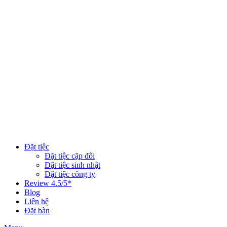
Đặt tiệc
Đặt tiệc cặp đôi
Đặt tiệc sinh nhật
Đặt tiệc công ty
Review 4.5/5*
Blog
Liên hệ
Đặt bàn