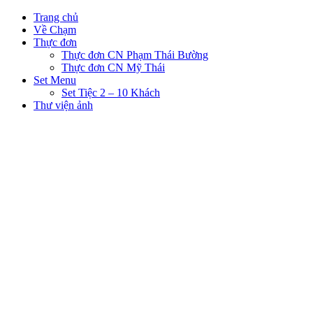
Trang chủ
Về Chạm
Thực đơn
Thực đơn CN Phạm Thái Bường
Thực đơn CN Mỹ Thái
Set Menu
Set Tiệc 2 – 10 Khách
Thư viện ảnh