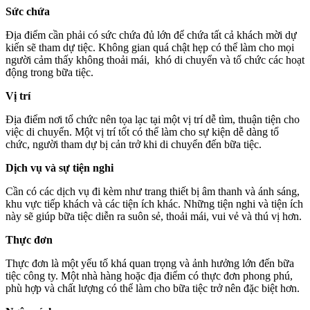
Sức chứa
Địa điểm cần phải có sức chứa đủ lớn để chứa tất cả khách mời dự
kiến sẽ tham dự tiệc. Không gian quá chật hẹp có thể làm cho mọi
người cảm thấy không thoải mái, khó di chuyển và tổ chức các hoạt
động trong bữa tiệc.
Vị trí
Địa điểm nơi tổ chức nên tọa lạc tại một vị trí dễ tìm, thuận tiện cho
việc di chuyển. Một vị trí tốt có thể làm cho sự kiện dễ dàng tổ
chức, người tham dự bị cản trở khi di chuyển đến bữa tiệc.
Dịch vụ và sự tiện nghi
Cần có các dịch vụ đi kèm như trang thiết bị âm thanh và ánh sáng,
khu vực tiếp khách và các tiện ích khác. Những tiện nghi và tiện ích
này sẽ giúp bữa tiệc diễn ra suôn sẻ, thoải mái, vui vẻ và thú vị hơn.
Thực đơn
Thực đơn là một yếu tố khá quan trọng và ảnh hưởng lớn đến bữa
tiệc công ty. Một nhà hàng hoặc địa điểm có thực đơn phong phú,
phù hợp và chất lượng có thể làm cho bữa tiệc trở nên đặc biệt hơn.