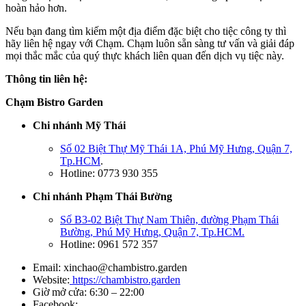
hoàn hảo hơn.
Nếu bạn đang tìm kiếm một địa điểm đặc biệt cho tiệc công ty thì
hãy liên hệ ngay với Chạm. Chạm luôn sẵn sàng tư vấn và giải đáp
mọi thắc mắc của quý thực khách liên quan đến dịch vụ tiệc này.
Thông tin liên hệ:
Chạm Bistro Garden
Chi nhánh Mỹ Thái
Số 02 Biệt Thự Mỹ Thái 1A, Phú Mỹ Hưng, Quận 7,
Tp.HCM
.
Hotline: 0773 930 355
Chi nhánh Phạm Thái Bường
Số B3-02 Biệt Thự Nam Thiên, đường Phạm Thái
Bường, Phú Mỹ Hưng, Quận 7, Tp.HCM.
Hotline: 0961 572 357
Email:
xinchao@chambistro.garden
Website:
https://chambistro.garden
Giờ mở cửa: 6:30 – 22:00
Facebook: