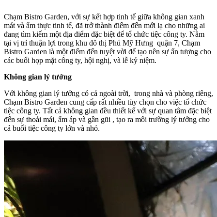
Chạm Bistro Garden, với sự kết hợp tinh tế giữa không gian xanh
mát và ẩm thực tinh tế, đã trở thành điểm đến mới lạ cho những ai
đang tìm kiếm một địa điểm đặc biệt để tổ chức tiệc công ty. Nằm
tại vị trí thuận lợi trong khu đô thị Phú Mỹ Hưng quận 7, Chạm
Bistro Garden là một điểm đến tuyệt vời để tạo nên sự ấn tượng cho
các buổi họp mặt công ty, hội nghị, và lễ kỷ niệm.
Không gian lý tưởng
Với không gian lý tưởng có cả ngoài trời, trong nhà và phòng riêng,
Chạm Bistro Garden cung cấp rất nhiều tùy chọn cho việc tổ chức
tiệc công ty. Tất cả không gian đều thiết kế với sự quan tâm đặc biệt
đến sự thoải mái, ấm áp và gần gũi , tạo ra môi trường lý tưởng cho
cả buổi tiệc công ty lớn và nhỏ.