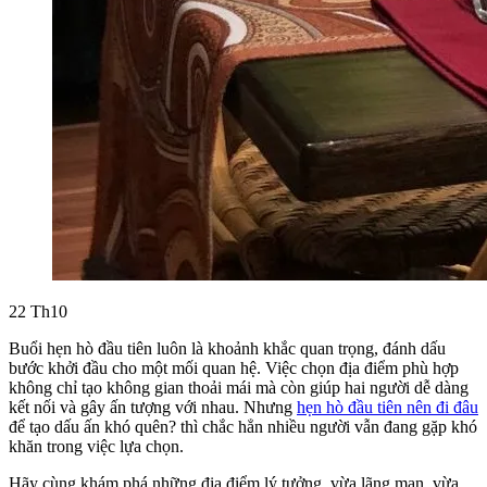
22
Th10
Buổi hẹn hò đầu tiên luôn là khoảnh khắc quan trọng, đánh dấu
bước khởi đầu cho một mối quan hệ. Việc chọn địa điểm phù hợp
không chỉ tạo không gian thoải mái mà còn giúp hai người dễ dàng
kết nối và gây ấn tượng với nhau. Nhưng
hẹn hò đầu tiên nên đi đâu
để tạo dấu ấn khó quên? thì chắc hẳn nhiều người vẫn đang gặp khó
khăn trong việc lựa chọn.
Hãy cùng khám phá những địa điểm lý tưởng, vừa lãng mạn, vừa