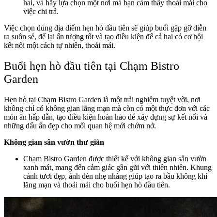
hai, và hãy lựa chọn một nơi mà bạn cảm thấy thoải mái cho
việc chi trả.
Việc chọn đúng địa điểm hẹn hò đầu tiên sẽ giúp buổi gặp gỡ diễn
ra suôn sẻ, để lại ấn tượng tốt và tạo điều kiện để cả hai có cơ hội
kết nối một cách tự nhiên, thoải mái.
Buổi hẹn hò đầu tiên tại Chạm Bistro
Garden
Hẹn hò tại Chạm Bistro Garden là một trải nghiệm tuyệt vời, nơi
không chỉ có không gian lãng mạn mà còn có một thực đơn với các
món ăn hấp dẫn, tạo điều kiện hoàn hảo để xây dựng sự kết nối và
những dấu ấn đẹp cho mối quan hệ mới chớm nở.
Không gian sân vườn thư giãn
Chạm Bistro Garden được thiết kế với không gian sân vườn
xanh mát, mang đến cảm giác gần gũi với thiên nhiên. Khung
cảnh tươi đẹp, ánh đèn nhẹ nhàng giúp tạo ra bầu không khí
lãng mạn và thoải mái cho buổi hẹn hò đầu tiên.