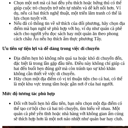
Chọn một nơi mà cả hai đều yêu thích hoặc hứng thú có thể
giúp cuộc trò chuyện trở nên tự nhiên và dễ kết nối hơn. Ví
dụ, nếu cả hai thích nghệ thuật, một triển lãm tranh có thể là
lựa chọn tuyệt vời.
Nếu đã có thông tin về sở thích của đối phương, hãy chọn địa
điểm mà bạn nghĩ sẽ phù hợp với họ, ví dụ như quán cà phê
sách cho người yêu đọc sách hay một quán ăn theo phong
cách châu Âu nếu họ thích ẩm thực phương Tây.
Ưu tiên sự tiện lợi và dễ dàng trong việc di chuyển
Địa điểm hẹn hò không nên quá xa hoặc khó di chuyển đến,
đặc biệt là trong lần gặp đầu tiên. Điều này không chỉ giúp cả
hai đến buổi hẹn đúng giờ mà còn tránh tạo sự khó khăn
không cần thiết về việc di chuyển.
Hãy chọn một địa điểm có vị trí thuận tiện cho cả hai, có thể
là một khu vực trung tâm hoặc gần nơi ở của hai người.
Mức độ tương tác phù hợp
Đối với buổi hẹn hò đầu tiên, bạn nên chọn một địa điểm có
thể tạo cơ hội cho cả hai trò chuyện, tìm hiểu về nhau. Một
quán cà phê yên tĩnh hoặc nhà hàng với không gian ấm cúng
sẽ thích hợp hơn là một nơi náo nhiệt như quán bar hay club.