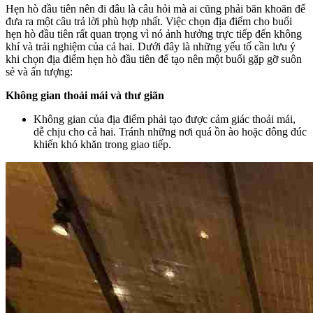
Hẹn hò đầu tiên nên đi đâu là câu hỏi mà ai cũng phải băn khoăn để
đưa ra một câu trả lời phù hợp nhất. Việc chọn địa điểm cho buổi
hẹn hò đầu tiên rất quan trọng vì nó ảnh hưởng trực tiếp đến không
khí và trải nghiệm của cả hai. Dưới đây là những yếu tố cần lưu ý
khi chọn địa điểm hẹn hò đầu tiên để tạo nên một buổi gặp gỡ suôn
sẻ và ấn tượng:
Không gian thoải mái và thư giãn
Không gian của địa điểm phải tạo được cảm giác thoải mái,
dễ chịu cho cả hai. Tránh những nơi quá ồn ào hoặc đông đúc
khiến khó khăn trong giao tiếp.