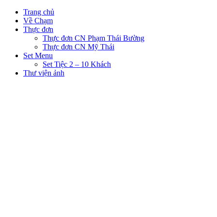
Trang chủ
Về Chạm
Thực đơn
Thực đơn CN Phạm Thái Bường
Thực đơn CN Mỹ Thái
Set Menu
Set Tiệc 2 – 10 Khách
Thư viện ảnh