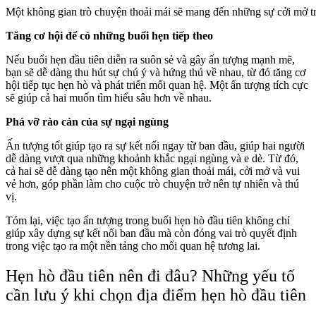
Một không gian trò chuyện thoải mái sẽ mang đến những sự cởi mở tr
Tăng cơ hội để có những buổi hẹn tiếp theo
Nếu buổi hẹn đầu tiên diễn ra suôn sẻ và gây ấn tượng mạnh mẽ,
bạn sẽ dễ dàng thu hút sự chú ý và hứng thú về nhau, từ đó tăng cơ
hội tiếp tục hẹn hò và phát triển mối quan hệ. Một ấn tượng tích cực
sẽ giúp cả hai muốn tìm hiểu sâu hơn về nhau.
Phá vỡ rào cản của sự ngại ngùng
Ấn tượng tốt giúp tạo ra sự kết nối ngay từ ban đầu, giúp hai người
dễ dàng vượt qua những khoảnh khắc ngại ngùng và e dè. Từ đó,
cả hai sẽ dễ dàng tạo nên một không gian thoải mái, cởi mở và vui
vẻ hơn, góp phần làm cho cuộc trò chuyện trở nên tự nhiên và thú
vị.
Tóm lại, việc tạo ấn tượng trong buổi hẹn hò đầu tiên không chỉ
giúp xây dựng sự kết nối ban đầu mà còn đóng vai trò quyết định
trong việc tạo ra một nền tảng cho mối quan hệ tương lai.
Hẹn hò đầu tiên nên đi đâu? Những yếu tố
cần lưu ý khi chọn địa điểm hẹn hò đầu tiên