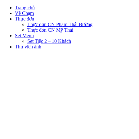
Trang chủ
Về Chạm
Thực đơn
Thực đơn CN Phạm Thái Bường
Thực đơn CN Mỹ Thái
Set Menu
Set Tiệc 2 – 10 Khách
Thư viện ảnh