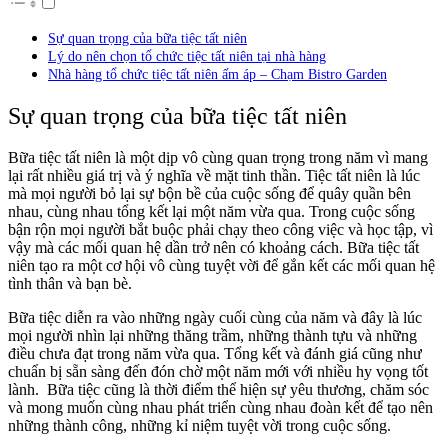
Sự quan trọng của bữa tiệc tất niên
Lý do nên chọn tổ chức tiệc tất niên tại nhà hàng
Nhà hàng tổ chức tiệc tất niên ấm áp – Chạm Bistro Garden
Sự quan trọng của bữa tiệc tất niên
Bữa tiệc tất niên là một dịp vô cùng quan trọng trong năm vì mang
lại rất nhiều giá trị và ý nghĩa về mặt tinh thần. Tiệc tất niên là lúc
mà mọi người bỏ lại sự bộn bề của cuộc sống để quây quần bên
nhau, cùng nhau tổng kết lại một năm vừa qua. Trong cuộc sống
bận rộn mọi người bắt buộc phải chạy theo công việc và học tập, vì
vậy mà các mối quan hệ dần trở nên có khoảng cách. Bữa tiệc tất
niên tạo ra một cơ hội vô cùng tuyệt vời để gắn kết các mối quan hệ
tình thân và bạn bè.
Bữa tiệc diễn ra vào những ngày cuối cùng của năm và đây là lúc
mọi người nhìn lại những thăng trầm, những thành tựu và những
điều chưa đạt trong năm vừa qua. Tổng kết và đánh giá cũng như
chuẩn bị sẵn sàng đến đón chờ một năm mới với nhiều hy vọng tốt
lành. Bữa tiệc cũng là thời điểm thể hiện sự yêu thương, chăm sóc
và mong muốn cùng nhau phát triển cùng nhau đoàn kết để tạo nên
những thành công, những kỉ niệm tuyệt vời trong cuộc sống.