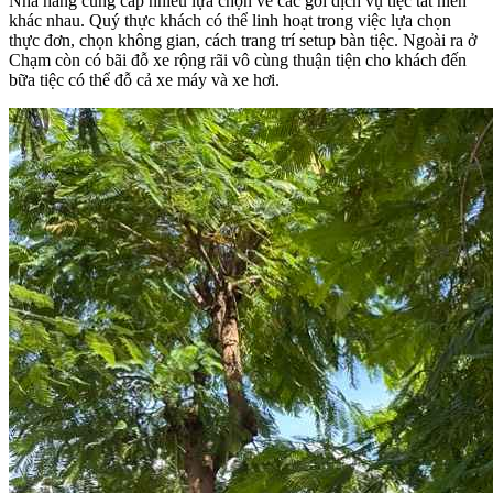
Nhà hàng cung cấp nhiều lựa chọn về các gói dịch vụ tiệc tất niên
khác nhau. Quý thực khách có thể linh hoạt trong việc lựa chọn
thực đơn, chọn không gian, cách trang trí setup bàn tiệc. Ngoài ra ở
Chạm còn có bãi đỗ xe rộng rãi vô cùng thuận tiện cho khách đến
bữa tiệc có thể đỗ cả xe máy và xe hơi.