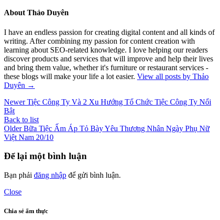
About Thảo Duyên
I have an endless passion for creating digital content and all kinds of
writing. After combining my passion for content creation with
learning about SEO-related knowledge. I love helping our readers
discover products and services that will improve and help their lives
and bring them value, whether it's furniture or restaurant services -
these blogs will make your life a lot easier.
View all posts by Thảo
Duyên
→
Newer
Tiệc Công Ty Và 2 Xu Hướng Tổ Chức Tiệc Công Ty Nổi
Bật
Back to list
Older
Bữa Tiệc Ấm Áp Tỏ Bày Yêu Thương Nhân Ngày Phụ Nữ
Việt Nam 20/10
Để lại một bình luận
Bạn phải
đăng nhập
để gửi bình luận.
Close
Chia sẻ ẩm thực