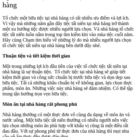
hàng
Tổ chức một bữa tiệc tại nhà hàng có rất nhiều ưu điểm và lợi ích.
Vì vậy mà những năm gần đây tiệc tất niên tại nhà hàng trở thành
một xu hướng tiệc được nhiều người lựa chọn. Và nhà hàng tổ chức
tiệc tất niên luôn nằm trong top tìm kiếm khi vào mùa tiệc cuối năm.
Hãy cùng Chạm tìm hiểu về những lý do mà nhiều người lựa chọn
tổ chức tiệc tất niên tại nhà hàng bên dưới đây nhé.
Thuận tiện và tiết kiệm thời gian
Một trong những lợi ích đầu tiên của việc tổ chức tiệc tất niên tại
nhà hàng là sự thuận tiện. Tổ chức tiệc tại nhà hàng sẽ giúp tiết
kiệm thời gian và công sức chuẩn bị trước bữa tiệc và dọn dẹp sau
bữa tiệc. Tất cả những khâu chuẩn bị về không gian, lựa chọn thực
phẩm, món ăn. Những việc này nhà hàng sẽ đảm nhiệm. Có thể tập
trung tận hưởng trọn vẹn bữa tiệc.
Món ăn tại nhà hàng rất phong phú
Nhà hàng thường có một thực đơn vô cùng đa dạng về món ăn và
nước uống. Một bữa tiệc tất niên thường có nhiều người nên việc
lựa chọn những món ăn phù hợp với khẩu vị cũng là một điều rất
đau đầu. Với sự phong phú từ thực đơn của nhà hàng thì mọi nhu
cầu về ẩm thực đều được đáp ứng.