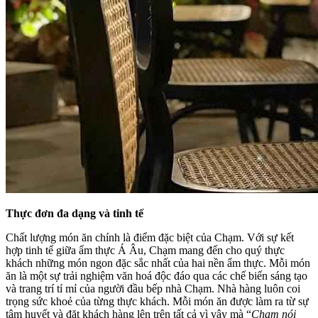
Thực đơn đa dạng và tinh tế
Chất lượng món ăn chính là điểm đặc biệt của Chạm. Với sự kết
hợp tinh tế giữa ẩm thực Á Âu, Chạm mang đến cho quý thực
khách những món ngon đặc sắc nhất của hai nền ẩm thực. Mỗi món
ăn là một sự trải nghiệm văn hoá độc đáo qua các chế biến sáng tạo
và trang trí tỉ mỉ của người đầu bếp nhà Chạm. Nhà hàng luôn coi
trọng sức khoẻ của từng thực khách. Mỗi món ăn được làm ra từ sự
tâm huyết và đặt khách hàng lên trên tất cả vì vậy mà “
Chạm nói