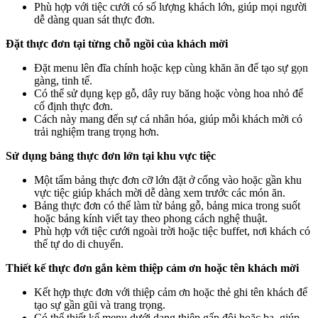
Phù hợp với tiệc cưới có số lượng khách lớn, giúp mọi người
dễ dàng quan sát thực đơn.
Đặt thực đơn tại từng chỗ ngồi của khách mời
Đặt menu lên đĩa chính hoặc kẹp cùng khăn ăn để tạo sự gọn
gàng, tinh tế.
Có thể sử dụng kẹp gỗ, dây ruy băng hoặc vòng hoa nhỏ để
cố định thực đơn.
Cách này mang đến sự cá nhân hóa, giúp mỗi khách mời có
trải nghiệm trang trọng hơn.
Sử dụng bảng thực đơn lớn tại khu vực tiệc
Một tấm bảng thực đơn cỡ lớn đặt ở cổng vào hoặc gần khu
vực tiệc giúp khách mời dễ dàng xem trước các món ăn.
Bảng thực đơn có thể làm từ bảng gỗ, bảng mica trong suốt
hoặc bảng kính viết tay theo phong cách nghệ thuật.
Phù hợp với tiệc cưới ngoài trời hoặc tiệc buffet, nơi khách có
thể tự do di chuyển.
Thiết kế thực đơn gắn kèm thiệp cảm ơn hoặc tên khách mời
Kết hợp thực đơn với thiệp cảm ơn hoặc thẻ ghi tên khách để
tạo sự gần gũi và trang trọng.
Có thể thiết kế menu dưới dạng thiệp gấp đôi hoặc ba, giúp