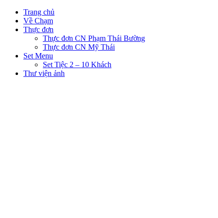
Trang chủ
Về Chạm
Thực đơn
Thực đơn CN Phạm Thái Bường
Thực đơn CN Mỹ Thái
Set Menu
Set Tiệc 2 – 10 Khách
Thư viện ảnh