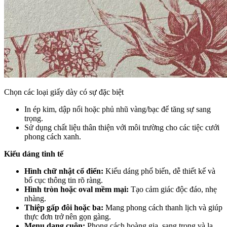
Chọn các loại giấy dày có sự đặc biệt
In ép kim, dập nổi hoặc phủ nhũ vàng/bạc để tăng sự sang
trọng.
Sử dụng chất liệu thân thiện với môi trường cho các tiệc cưới
phong cách xanh.
Kiểu dáng tinh tế
Hình chữ nhật cổ điển:
Kiểu dáng phổ biến, dễ thiết kế và
bố cục thông tin rõ ràng.
Hình tròn hoặc oval mềm mại:
Tạo cảm giác độc đáo, nhẹ
nhàng.
Thiệp gấp đôi hoặc ba:
Mang phong cách thanh lịch và giúp
thực đơn trở nên gọn gàng.
Menu dạng cuộn:
Phong cách hoàng gia, sang trọng và lạ