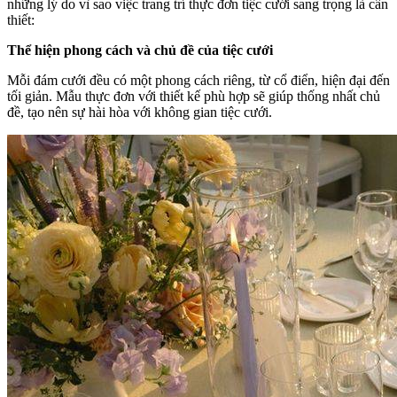
những lý do vì sao việc trang trí thực đơn tiệc cưới sang trọng là cần
thiết:
Thể hiện phong cách và chủ đề của tiệc cưới
Mỗi đám cưới đều có một phong cách riêng, từ cổ điển, hiện đại đến
tối giản. Mẫu thực đơn với thiết kế phù hợp sẽ giúp thống nhất chủ
đề, tạo nên sự hài hòa với không gian tiệc cưới.