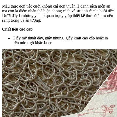
Mẫu thực đơn tiệc cưới không chỉ đơn thuần là danh sách món ăn
mà còn là điểm nhấn thể hiện phong cách và sự tinh tế của buổi tiệc.
Dưới đây là những yếu tố quan trọng giúp thiết kế thực đơn trở nên
sang trọng và ấn tượng:
Chất liệu cao cấp
Giấy mỹ thuật dày, giấy nhung, giấy kraft cao cấp hoặc in
trên mica, gỗ khắc laser.