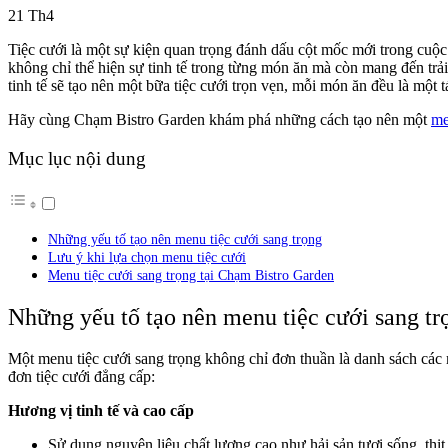
21
Th4
Tiệc cưới là một sự kiện quan trọng đánh dấu cột mốc mới trong cuộc đ
không chỉ thể hiện sự tinh tế trong từng món ăn mà còn mang đến tr
tinh tế sẽ tạo nên một bữa tiệc cưới trọn vẹn, mỗi món ăn đều là một 
Hãy cùng Chạm Bistro Garden khám phá những cách tạo nên một
me
Mục lục nội dung
Những yếu tố tạo nên menu tiệc cưới sang trọng
Lưu ý khi lựa chọn menu tiệc cưới
Menu tiệc cưới sang trọng tại Chạm Bistro Garden
Những yếu tố tạo nên menu tiệc cưới sang tr
Một menu tiệc cưới sang trọng không chỉ đơn thuần là danh sách các m
đơn tiệc cưới đẳng cấp:
Hương vị tinh tế và cao cấp
Sử dụng nguyên liệu chất lượng cao như hải sản tươi sống, thịt