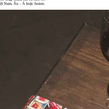
iệt Nam, Âu – Á hoặc fusion.