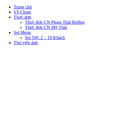
Trang chủ
Về Chạm
Thực đơn
Thực đơn CN Phạm Thái Bường
Thực đơn CN Mỹ Thái
Set Menu
Set Tiệc 2 – 10 Khách
Thư viện ảnh