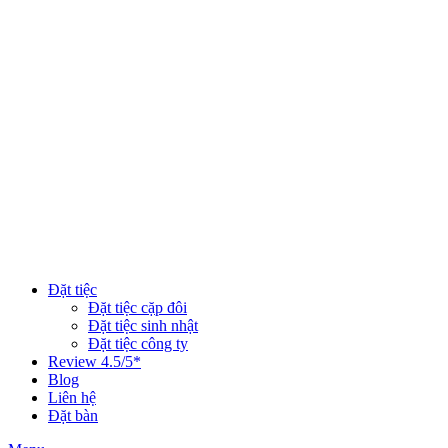
Đặt tiệc
Đặt tiệc cặp đôi
Đặt tiệc sinh nhật
Đặt tiệc công ty
Review 4.5/5*
Blog
Liên hệ
Đặt bàn