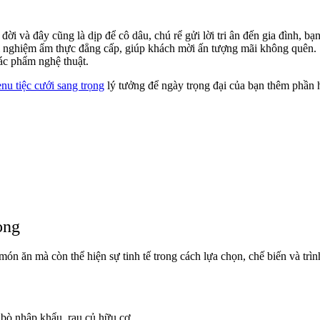
ời và đây cũng là dịp để cô dâu, chú rể gửi lời tri ân đến gia đình, b
ải nghiệm ẩm thực đẳng cấp, giúp khách mời ấn tượng mãi không quên. 
tác phẩm nghệ thuật.
nu tiệc cưới sang trọng
lý tưởng để ngày trọng đại của bạn thêm phần
ọng
ón ăn mà còn thể hiện sự tinh tế trong cách lựa chọn, chế biến và trì
 bò nhập khẩu, rau củ hữu cơ.