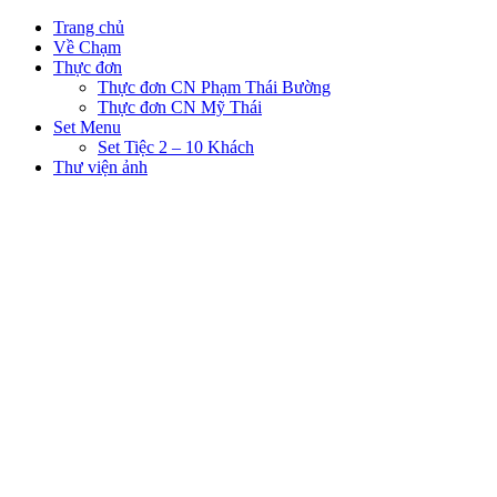
Trang chủ
Về Chạm
Thực đơn
Thực đơn CN Phạm Thái Bường
Thực đơn CN Mỹ Thái
Set Menu
Set Tiệc 2 – 10 Khách
Thư viện ảnh