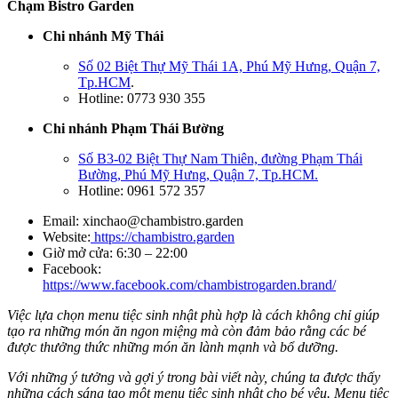
Chạm Bistro Garden
Chi nhánh Mỹ Thái
Số 02 Biệt Thự Mỹ Thái 1A, Phú Mỹ Hưng, Quận 7,
Tp.HCM
.
Hotline: 0773 930 355
Chi nhánh Phạm Thái Bường
Số B3-02 Biệt Thự Nam Thiên, đường Phạm Thái
Bường, Phú Mỹ Hưng, Quận 7, Tp.HCM.
Hotline: 0961 572 357
Email:
xinchao@chambistro.garden
Website:
https://chambistro.garden
Giờ mở cửa: 6:30 – 22:00
Facebook:
https://www.facebook.com/chambistrogarden.brand/
Việc lựa chọn menu tiệc sinh nhật phù hợp là cách không chỉ giúp
tạo ra những món ăn ngon miệng mà còn đảm bảo rằng các bé
được thưởng thức những món ăn lành mạnh và bổ dưỡng.
Với những ý tưởng và gợi ý trong bài viết này, chúng ta được thấy
những cách sáng tạo một menu tiệc sinh nhật cho bé yêu. Menu tiệc