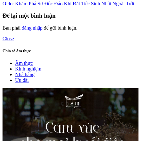
Older
Khám Phá Sự Độc Đáo Khi Đặt Tiệc Sinh Nhật Ngoài Trời
Để lại một bình luận
Bạn phải
đăng nhập
để gửi bình luận.
Close
Chia sẻ ẩm thực
Ẩm thực
Kinh nghiệm
Nhà hàng
Ưu đãi