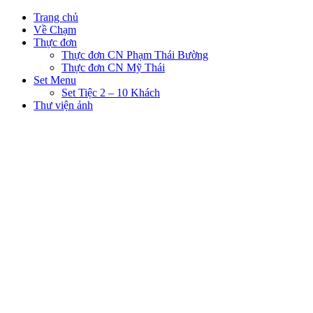
Trang chủ
Về Chạm
Thực đơn
Thực đơn CN Phạm Thái Bường
Thực đơn CN Mỹ Thái
Set Menu
Set Tiệc 2 – 10 Khách
Thư viện ảnh