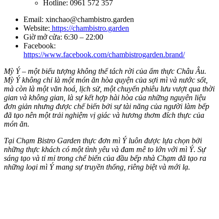
Hotline: 0961 572 357
Email:
xinchao@chambistro.garden
Website:
https://chambistro.garden
Giờ mở cửa: 6:30 – 22:00
Facebook:
https://www.facebook.com/chambistrogarden.brand/
Mỳ Ý – một biểu tượng không thể tách rời của ẩm thực Châu Âu.
Mỳ Ý không chỉ là một món ăn hòa quyện của sợi mì và nước sốt,
mà còn là một văn hoá, lịch sử, một chuyến phiêu lưu vượt qua thời
gian và không gian, là sự kết hợp hài hòa của những nguyên liệu
đơn giản nhưng được chế biến bởi sự tài năng của người làm bếp
đã tạo nên một trải nghiệm vị giác và hương thơm đích thực của
món ăn.
Tại Chạm Bistro Garden thực đơn mì Ý luôn được lựa chọn bởi
những thực khách có một tình yêu và đam mê to lớn với mì Ý. Sự
sáng tạo và tỉ mỉ trong chế biến của đầu bếp nhà Chạm đã tạo ra
những loại mì Ý mang sự truyền thống, riêng biệt và mới lạ.