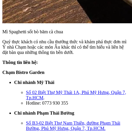
Mì Spaghetti sốt bò băm cà chua
Quý thực khách có nhu cầu thưởng thức và khám phá thực đơn mì
Ý nhà Chạm hoặc các món Âu khác thì có thể tìm hiểu và liên hệ
đặt bàn qua những thông tin bên dưới.
Thông tin liên hệ:
Chạm Bistro Garden
Chi nhánh Mỹ Thái
Số 02 Biệt Thự Mỹ Thái 1A, Phú Mỹ Hưng, Quận 7,
Tp.HCM
.
Hotline: 0773 930 355
Chi nhánh Phạm Thái Bường
Số B3-02 Biệt Thự Nam Thiên, đường Phạm Thái
Bường, Phú Mỹ Hưng, Quận 7, Tp.HCM.