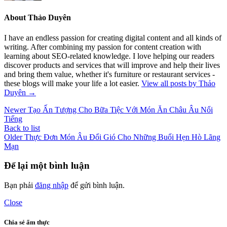
About Thảo Duyên
I have an endless passion for creating digital content and all kinds of
writing. After combining my passion for content creation with
learning about SEO-related knowledge. I love helping our readers
discover products and services that will improve and help their lives
and bring them value, whether it's furniture or restaurant services -
these blogs will make your life a lot easier.
View all posts by Thảo
Duyên
→
Newer
Tạo Ấn Tượng Cho Bữa Tiệc Với Món Ăn Châu Âu Nổi
Tiếng
Back to list
Older
Thực Đơn Món Âu Đổi Gió Cho Những Buổi Hẹn Hò Lãng
Mạn
Để lại một bình luận
Bạn phải
đăng nhập
để gửi bình luận.
Close
Chia sẻ ẩm thực