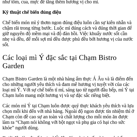
như tôm, cua, mực để tăng thêm hương vị cho mì.
Kỹ thuật chế biến đúng điệu
Chế biến món mì ý thơm ngon đúng điệu luôn cần sự kiên nhẫn và
chậm rãi trong từng bước. Luộc mì đúng cách và đúng thời gian để
giữ nguyên độ mềm mại và độ đàn hồi. Việc khuấy nước sốt cần
nhẹ và đều, để mỗi sợi mì đều được phủ đều bởi hương vị của nước
sốt.
Các loại mì Ý đặc sắc tại Chạm Bistro
Garden
Chạm Bistro Garden là một nhà hàng ẩm thực Á Âu và là điểm đến
cho những người yêu thích và đam mê hương vị tuyệt vời của các
loại mì Ý. Với sự chế biến tỉ mỉ, sáng tạo từ người đầu bếp, mì Ý tại
Chạm luôn mang một hương vị và sự đặc sắc riêng biệt.
Các món mì Ý tại Chạm luôn được quý thực khách yêu thích và lựa
chọn mỗi khi đến với nhà hàng. Ngoài độ ngon được tín nhiệm thì ở
Chạm còn đề cao sự an toàn và chất lượng cho mỗi món ăn được
làm ra “Chạm nói không với bột ngọt và phụ gia có hại cho sức
khỏe” người dùng.