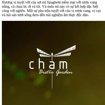
Hương vị tuyệt vời của sợi mì Spaghetti mềm mại với rượu vang
trắng, cà chua bi, ớt và tỏi. Và món mì này có sự kết hợp đặc biệt
cùng với nghêu. Một sự pha trộn tuyệt vời của vị rượu vang, vị cay
và hải sản tươi sống đem đến trải nghiệm ẩm thực độc đáo.