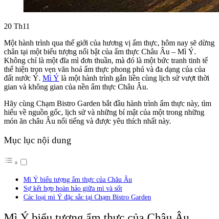
20
Th11
Một hành trình qua thế giới của hương vị ẩm thực, hôm nay sẽ dừng
chân tại một biểu tượng nổi bật của ẩm thực Châu Âu – Mì Ý.
Không chỉ là một đĩa mì đơn thuần, mà đó là một bức tranh tinh tế
thể hiện trọn vẹn văn hoá ẩm thực phong phú và đa dạng của của
đất nước Ý.
Mì Ý
là một hành trình gắn liền cùng lịch sử vượt thời
gian và không gian của nền ẩm thực Châu Âu.
Hãy cùng Chạm Bistro Garden bắt đầu hành trình ẩm thực này, tìm
hiểu về nguồn gốc, lịch sử và những bí mật của một trong những
món ăn châu Âu nổi tiếng và được yêu thích nhất này.
Mục lục nội dung
Mì Ý biểu tượng ẩm thực của Châu Âu
Sự kết hợp hoàn hảo giữa mì và sốt
Các loại mì Ý đặc sắc tại Chạm Bistro Garden
Mì Ý biểu tượng ẩm thực của Châu Âu