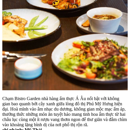
Chạm Bistro Garden nhà hàng ẩm thực Á Âu nổi bật với không
gian bao quanh bởi cây xanh giữa lòng đô thị Phú Mỹ Hưng hiện
đại. Hoà mình vào âm nhạc du dương, không gian mộc mạc ấm áp,
thưởng thức những món ăn tuyệt hảo mang tinh hoa ẩm thực từ hai
châu lục cùng một ít rượu vang thơm ngon để thư giãn và đắm chìm
vào khoảng lặng bình dị của nơi phố thị rộn rã.
chi nhánh: Mỹ Thái