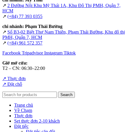
↗
2 Đường Nội Khu Mỹ Thái 1A, Khu Đô Thị PMH, Quận 7,
HCM
↗
(+84) 77 393 0355
chi nhánh: Phạm Thái Bường
↗
Số B3-02 Biệt Thự Nam Thiên, Phạm Thái Bường, Khu đô thị
PMH, Quận 7, HCM
↗
(+84) 961 572 357
Facebook
Tripadvisor
Instagram
Tiktok
Giờ mở cửa:
T2 – CN: 06:30–22:00
↗ Thực đơn
↗ Đặt chỗ
Search
Trang chủ
Về Chạm
Thực đơn
Set thực đơn 2-10 khách
Đặt tiệc
Đặt tiệc cặp đôi