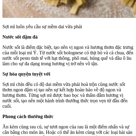
Sợi mì luôn yêu cầu sự mềm dai vừa phải
Nước sốt đậm đà
Nước sốt là điểm đặc biệt, tạo nên vị ngon và hương thơm đặc trưng
của mỗi loại mì Ý. Từ nước sốt
bolognese
có thịt bò và cà chua, đến
nước sốt pesto tinh tế với hạt thông, phô mai, húng quế và dầu ô liu
làm cho sự đa dạng trong hương vị trở nên vô tận.
Sự hòa quyện tuyệt vời
Sợi mì chín đều có độ dai mềm vừa phải hoà trộn cùng nước sốt
thơm ngon đậm vị tạo nên sự kết hợp hoàn hảo về độ ngon và
hương thơm. Từng sợi mì được bao bọc và thấm đẫm hương vị
nước sốt, tạo nên một hành trình thưởng thức trọn vẹn từ đầu đến
cuối.
Phong cách thưởng thức
Ăn kèm cùng rau củ, sự tươi ngon của rau là một điểm nhấn và sự
cân bằng cho món ăn. Hoặc có thể ăn kèm cùng với các loại hải sản