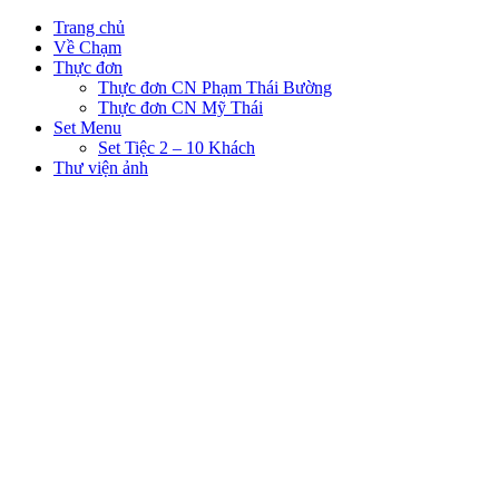
Trang chủ
Về Chạm
Thực đơn
Thực đơn CN Phạm Thái Bường
Thực đơn CN Mỹ Thái
Set Menu
Set Tiệc 2 – 10 Khách
Thư viện ảnh