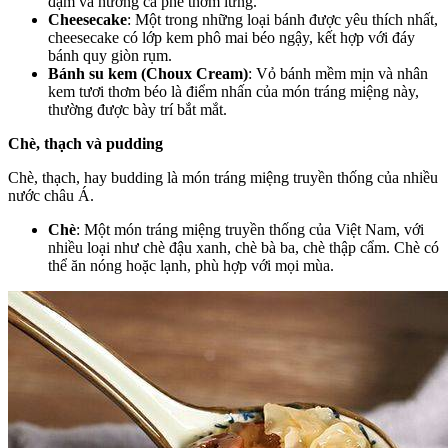
đậm và hương cà phê thơm lừng.
Cheesecake
: Một trong những loại bánh được yêu thích nhất,
cheesecake có lớp kem phô mai béo ngậy, kết hợp với đáy
bánh quy giòn rụm.
Bánh su kem (Choux Cream)
: Vỏ bánh mềm mịn và nhân
kem tươi thơm béo là điểm nhấn của món tráng miệng này,
thường được bày trí bắt mắt.
Chè, thạch và pudding
Chè, thạch, hay budding là món tráng miệng truyền thống của nhiều
nước châu Á.
Chè
: Một món tráng miệng truyền thống của Việt Nam, với
nhiều loại như chè đậu xanh, chè bà ba, chè thập cẩm. Chè có
thể ăn nóng hoặc lạnh, phù hợp với mọi mùa.