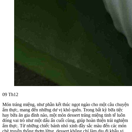
09
Th12
Món tráng miệng, như phần kết thúc ngọt ngào cho một câu chuyện
ẩm thực, mang đến những dư vị khó quên. Trong bất kỳ bữa tiệc
hay bữa ăn gia đình nào, một món dessert tráng miệng tinh tế luôn
đóng vai trò như một dấu ấn cuối cùng, giúp hoàn thiện trải nghiệm
ẩm thực. Từ những chiếc bánh nhỏ xinh đầy sắc màu đến các món
chè truyền thống thơm lừng, dessert không chỉ làm dịu đi khẩu vị