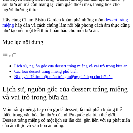
sau bữa ăn mà còn mang lại cảm giác thoải mái, thăng hoa cho
người thưởng thức.
Hãy cùng Chạm Bistro Garden khám phá những món
dessert tráng
miệng
hấp dẫn và cách chúng làm nổi bật phong cách ẩm thực cũng
như tạo nên một kết thúc hoàn hảo cho mỗi bữa ăn.
Mục lục nội dung
Lịch sử, nguồn gốc của dessert tráng miệng và vai trò trong bữa ăn
Các loại dessert tráng miệng phổ biến
Bí quyết để tìm một món tráng miệng phù hợp cho bữa ăn
Lịch sử, nguồn gốc của dessert tráng miệng
và vai trò trong bữa ăn
Món tráng miệng, hay còn gọi là dessert, là một phần không thể
thiếu trong văn hóa ẩm thực của nhiều quốc gia trên thế giới.
Dessert tráng miệng có một lịch sử lâu đời, gắn liền với sự phát triển
của ẩm thực và văn hóa ăn uống.