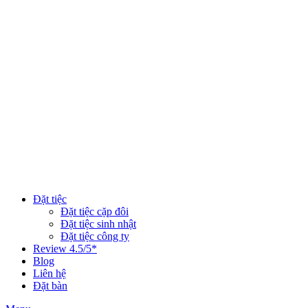
Đặt tiệc
Đặt tiệc cặp đôi
Đặt tiệc sinh nhật
Đặt tiệc công ty
Review 4.5/5*
Blog
Liên hệ
Đặt bàn