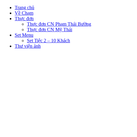
Trang chủ
Về Chạm
Thực đơn
Thực đơn CN Phạm Thái Bường
Thực đơn CN Mỹ Thái
Set Menu
Set Tiệc 2 – 10 Khách
Thư viện ảnh