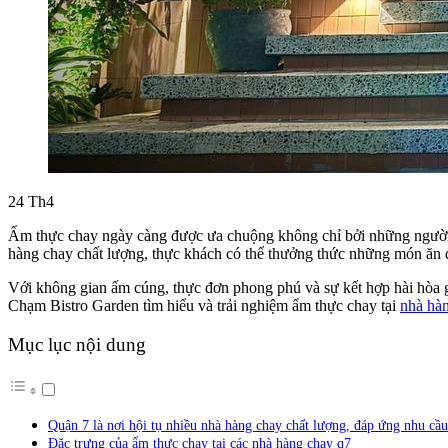
24
Th4
Ẩm thực chay ngày càng được ưa chuộng không chỉ bởi những người t
hàng chay chất lượng, thực khách có thể thưởng thức những món ăn đư
Với không gian ấm cúng, thực đơn phong phú và sự kết hợp hài hòa 
Chạm Bistro Garden tìm hiểu và trải nghiệm ẩm thực chay tại
nhà hà
Mục lục nội dung
Quận 7 là nơi hội tụ nhiều nhà hàng chay chất lượng, đáp ứng nhu c
Đặc trưng của ẩm thực chay tại các nhà hàng chay q7