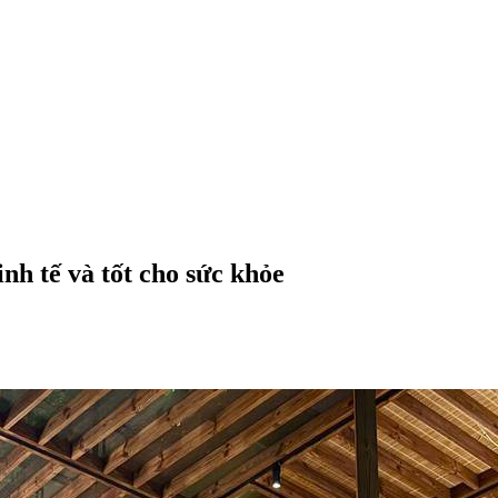
nh tế và tốt cho sức khỏe