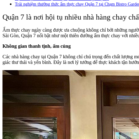
Trải nghiệm thưởng thức ẩm thực chay Quận 7 tại Chạm Bistro Garde
Quận 7 là nơi hội tụ nhiều nhà hàng chay ch
Ẩm thực chay ngày càng được ưa chuộng không chỉ bởi những người 
Sài Gòn, Quận 7 nổi bật như một thiên đường ẩm thực chay với nhiề
Không gian thanh tịnh, ấm cúng
Các nhà hàng chay tại Quận 7 không chỉ chú trọng đến chất lượng mó
giác thư thái và yên bình. Đây là nơi lý tưởng để thực khách tận hưở