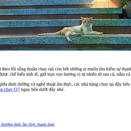
heo lối sống thuần chay mà còn bởi những ai muốn tìm kiếm sự thanh 
ợc chế biến tinh tế, giữ trọn vẹn hương vị tự nhiên từ rau củ, nấm và
giữa dinh dưỡng và nghệ thuật ẩm thực, các nhà hàng chay tại đây hứ
ng chay Q7
ngay bên dưới đây nhé.
ầu thưởng thức ẩm thực thanh đạm