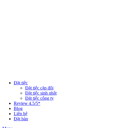
Đặt tiệc
Đặt tiệc cặp đôi
Đặt tiệc sinh nhật
Đặt tiệc công ty
Review 4.5/5*
Blog
Liên hệ
Đặt bàn