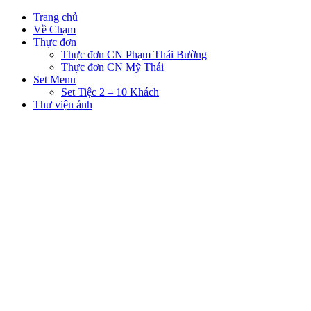
Trang chủ
Về Chạm
Thực đơn
Thực đơn CN Phạm Thái Bường
Thực đơn CN Mỹ Thái
Set Menu
Set Tiệc 2 – 10 Khách
Thư viện ảnh