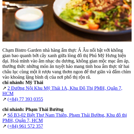
Chạm Bistro Garden nhà hàng ẩm thực Á Âu nổi bật với không
gian bao quanh bởi cây xanh giữa lòng đô thị Phú Mỹ Hưng hiện
đại. Hoà mình vào âm nhạc du dương, không gian mộc mạc ấm áp,
thưởng thức những món ăn tuyệt hảo mang tinh hoa ẩm thực từ hai
châu lục cùng một ít rượu vang thơm ngon để thư giãn và đắm chìm
vào khoảng lặng bình dị của nơi phố thị rộn rã.
chi nhánh: Mỹ Thái
↗
2 Đường Nội Khu Mỹ Thái 1A, Khu Đô Thị PMH, Quận 7,
HCM
↗
(+84) 77 393 0355
chi nhánh: Phạm Thái Bường
↗
Số B3-02 Biệt Thự Nam Thiên, Phạm Thái Bường, Khu đô thị
PMH, Quận 7, HCM
↗
(+84) 961 572 357