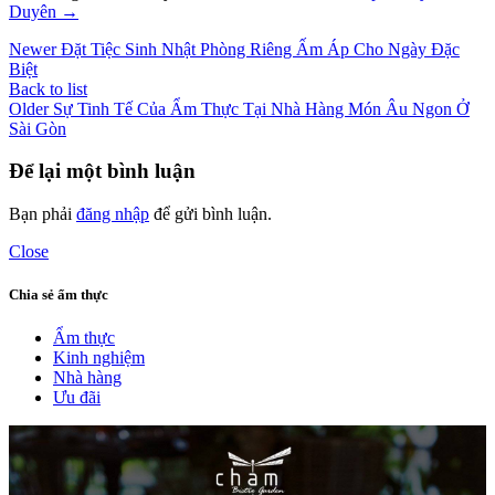
Duyên
→
Newer
Đặt Tiệc Sinh Nhật Phòng Riêng Ấm Áp Cho Ngày Đặc
Biệt
Back to list
Older
Sự Tinh Tế Của Ẩm Thực Tại Nhà Hàng Món Âu Ngon Ở
Sài Gòn
Để lại một bình luận
Bạn phải
đăng nhập
để gửi bình luận.
Close
Chia sẻ ẩm thực
Ẩm thực
Kinh nghiệm
Nhà hàng
Ưu đãi