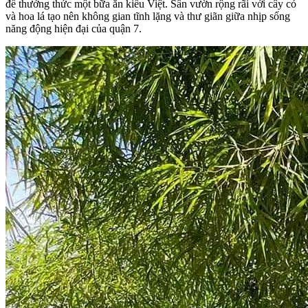
để thưởng thức một bữa ăn kiểu Việt. Sân vườn rộng rãi với cây cỏ
và hoa lá tạo nên không gian tĩnh lặng và thư giãn giữa nhịp sống
năng động hiện đại của quận 7.