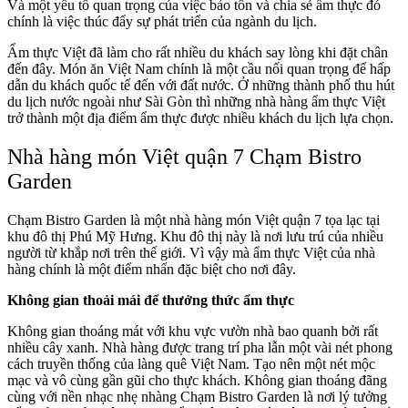
Và một yếu tố quan trọng của việc bảo tồn và chia sẻ ẩm thực đó
chính là việc thúc đẩy sự phát triển của ngành du lịch.
Ẩm thực Việt đã làm cho rất nhiều du khách say lòng khi đặt chân
đến đây. Món ăn Việt Nam chính là một cầu nối quan trọng để hấp
dẫn du khách quốc tế đến với đất nước. Ở những thành phố thu hút
du lịch nước ngoài như Sài Gòn thì những nhà hàng ẩm thực Việt
trở thành một địa điểm ẩm thực được nhiều khách du lịch lựa chọn.
Nhà hàng món Việt quận 7 Chạm Bistro
Garden
Chạm Bistro Garden là một nhà hàng món Việt quận 7 tọa lạc tại
khu đô thị Phú Mỹ Hưng. Khu đô thị này là nơi lưu trú của nhiều
người từ khắp nơi trên thế giới. Vì vậy mà ẩm thực Việt của nhà
hàng chính là một điểm nhấn đặc biệt cho nơi đây.
Không gian thoải mái để thưởng thức ẩm thực
Không gian thoáng mát với khu vực vườn nhà bao quanh bởi rất
nhiều cây xanh. Nhà hàng được trang trí pha lẫn một vài nét phong
cách truyền thống của làng quê Việt Nam. Tạo nên một nét mộc
mạc và vô cùng gần gũi cho thực khách. Không gian thoáng đãng
cùng với nền nhạc nhẹ nhàng Chạm Bistro Garden là nơi lý tưởng