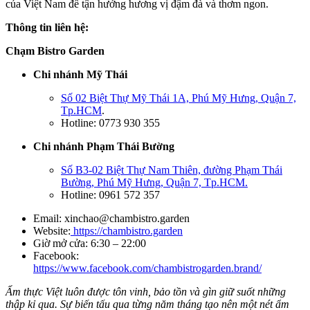
của Việt Nam để tận hưởng hương vị đậm đà và thơm ngon.
Thông tin liên hệ:
Chạm Bistro Garden
Chi nhánh Mỹ Thái
Số 02 Biệt Thự Mỹ Thái 1A, Phú Mỹ Hưng, Quận 7,
Tp.HCM
.
Hotline: 0773 930 355
Chi nhánh Phạm Thái Bường
Số B3-02 Biệt Thự Nam Thiên, đường Phạm Thái
Bường, Phú Mỹ Hưng, Quận 7, Tp.HCM.
Hotline: 0961 572 357
Email:
xinchao@chambistro.garden
Website:
https://chambistro.garden
Giờ mở cửa: 6:30 – 22:00
Facebook:
https://www.facebook.com/chambistrogarden.brand/
Ẩm thực Việt luôn được tôn vinh, bảo tồn và gìn giữ suốt những
thập kỉ qua. Sự biến tấu qua từng năm tháng tạo nên một nét ẩm