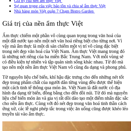
Giá trị của nền ẩm thực Việt
Sự quan trọng của việc bảo tồn và chia sẻ ẩm thực Việt
Nhà hàng món Việt quận 7 Chạm Bistro Garden
Giá trị của nền ẩm thực Việt
Ẩm thực chiếm một phần vô cùng quan trọng trong văn hoá của
một đất nước tạo nên một nét văn hoá riêng biệt cho từng nơi. Vì
vậy mà ẩm thực là một di sản chiếm một vị trí vô cùng đặc biệt
trong nét đẹp văn hoá của Việt Nam. Ẩm thực Việt mang trong đó
là những nét riêng của ba miền Bắc Trung Nam. Với mỗi vùng sẽ
có điều kiện tự nhiên và tập quán sinh sống khác nhau. Từ đó mà
tạo nên một nền ẩm thực Việt Nam vô cùng đa dạng và phong phú.
Từ nguyên liệu chế biến, khí hậu đặc trưng cho đến những nét tốt
đẹp trong phẩm chất của người dân từng vùng đều được thể hiện
một cách tinh tế thông qua món ăn. Việt Nam là đất nước có địa
hình đa dạng từ biển, đồng bằng cho đến đồi núi. Từ đó mà nguyên
liệu chế biến món ăn và gia vị rất dồi dào tạo một điểm nhấn đặc sắc
cho nền ẩm thực. Cùng với đó nét đẹp trong văn hoá tinh thần cách
ứng xử, các lễ nghi phép tắc trong việc ăn uống cũng được khéo léo
truyền tải vào ẩm thực.