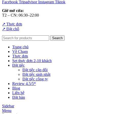
Facebook
Tripadvisor
Instagram
Tiktok
Giờ mở cửa:
T2 – CN: 06:30–22:00
↗ Thực đơn
↗ Đặt chỗ
Search
Trang chủ
Về Chạm
Thực đơn
Set thực đơn 2-10 khách
Đặt tiệc
Đặt tiệc cặp đôi
Đặt tiệc sinh nhật
Đặt tiệc công ty
Review 4.5/5*
Blog
Liên hệ
Đặt bàn
Sidebar
Menu