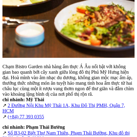
Chạm Bistro Garden nhà hàng ẩm thực Á Âu nổi bật với không
gian bao quanh bởi cây xanh giữa lòng đô thị Phú Mỹ Hưng hiện
đại. Hoà mình vào âm nhạc du dương, không gian mộc mạc ấm áp,
thưởng thức những món ăn tuyệt hảo mang tinh hoa ẩm thực từ hai
châu lục cùng một ít rượu vang thơm ngon để thư giãn và đắm chìm
vào khoảng lặng bình dị của nơi phố thị rộn rã.
chi nhánh: Mỹ Thái
↗
2 Đường Nội Khu Mỹ Thái 1A, Khu Đô Thị PMH, Quận 7,
HCM
↗
(+84) 77 393 0355
chi nhánh: Phạm Thái Bường
↗
Số B3-02 Biệt Thự Nam Thiên, Phạm Thái Bường, Khu đô thị