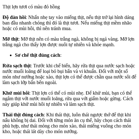
Thịt lợn tươi có màu đỏ hồng
Độ đàn hồi
: Nhấn nhẹ tay vào miếng thịt, nếu thịt trở lại hình dáng
ban đầu nhanh chóng thì đó là thịt tươi. Nếu miếng thịt mềm nhão
hoặc có mùi hôi, thì nên tránh mua.
Mỡ thịt
: Mỡ thịt nên có màu trắng ngà, không bị ngả vàng. Mỡ lợn
trắng ngà cho thấy lợn được nuôi tự nhiên và khỏe mạnh.
Sơ chế thịt đúng cách
:
Rửa sạch thịt
: Trước khi chế biến, hãy rửa thịt qua nước sạch hoặc
nước muối loãng để loại bỏ bụi bẩn và vi khuẩn. Đối với một số
món như nướng hoặc xào, thịt lợn có thể được chần qua nước sôi để
làm sạch lớp bẩn bên ngoài.
Khử mùi hôi
: Thịt lợn có thể có mùi nhẹ. Để khử mùi, bạn có thể
ngâm thịt với nước muối loãng, rửa qua với giấm hoặc gừng. Cách
này giúp khử mùi hôi tự nhiên và làm sạch thịt.
Thái thịt đúng cách
: Khi thái thịt, luôn thái ngược thớ để thịt khi
nấu không bị dai. Đối với từng món ăn cụ thể, hãy chọn cách thái
phù hợp, như thái mỏng cho món xào, thái miếng vuông cho món
kho, hoặc thái lát dày cho món nướng.