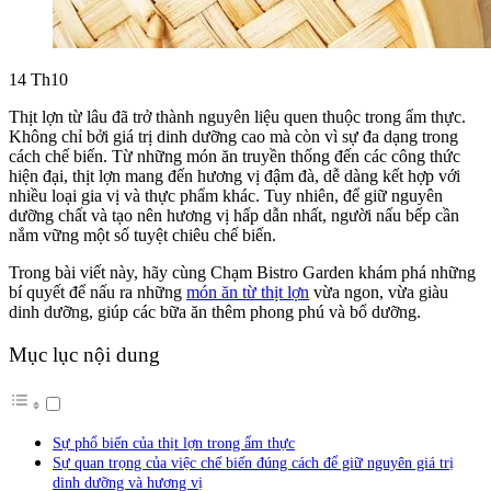
14
Th10
Thịt lợn từ lâu đã trở thành nguyên liệu quen thuộc trong ẩm thực.
Không chỉ bởi giá trị dinh dưỡng cao mà còn vì sự đa dạng trong
cách chế biến. Từ những món ăn truyền thống đến các công thức
hiện đại, thịt lợn mang đến hương vị đậm đà, dễ dàng kết hợp với
nhiều loại gia vị và thực phẩm khác. Tuy nhiên, để giữ nguyên
dưỡng chất và tạo nên hương vị hấp dẫn nhất, người nấu bếp cần
nắm vững một số tuyệt chiêu chế biến.
Trong bài viết này, hãy cùng Chạm Bistro Garden khám phá những
bí quyết để nấu ra những
món ăn từ thịt lợn
vừa ngon, vừa giàu
dinh dưỡng, giúp các bữa ăn thêm phong phú và bổ dưỡng.
Mục lục nội dung
Sự phổ biến của thịt lợn trong ẩm thực
Sự quan trọng của việc chế biến đúng cách để giữ nguyên giá trị
dinh dưỡng và hương vị