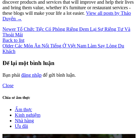
discover products and services that will improve and help their lives
and bring them value, whether it's furniture or restaurant services -
these blogs will make your life a lot easier.
View all posts by Thảo
Duyên
→
Newer
Tổ Chức Tiệc Có Phòng Riêng Đem Lại Sự Riêng Tư Và
Thoải Mái
Back to list
Older
Các Món Ăn Nổi Tiếng Ở Việt Nam Làm Say Lòng Du
Khách
Để lại một bình luận
Bạn phải
đăng nhập
để gửi bình luận.
Close
Chia sẻ ẩm thực
Ẩm thực
Kinh nghiệm
Nhà hàng
Ưu đãi