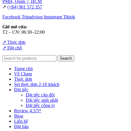
PMH, Quận 7, HCM
↗
(+84) 961 572 357
Facebook
Tripadvisor
Instagram
Tiktok
Giờ mở cửa:
T2 – CN: 06:30–22:00
↗ Thực đơn
↗ Đặt chỗ
Search
Trang chủ
Về Chạm
Thực đơn
Set thực đơn 2-10 khách
Đặt tiệc
Đặt tiệc cặp đôi
Đặt tiệc sinh nhật
Đặt tiệc công ty
Review 4.5/5*
Blog
Liên hệ
Đặt bàn