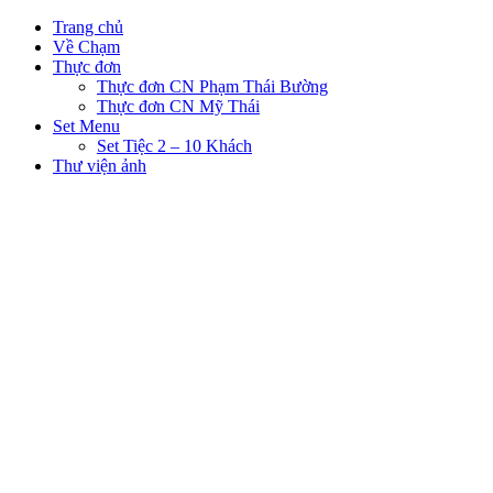
Trang chủ
Về Chạm
Thực đơn
Thực đơn CN Phạm Thái Bường
Thực đơn CN Mỹ Thái
Set Menu
Set Tiệc 2 – 10 Khách
Thư viện ảnh