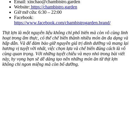
Email:
xinchao@chambistro.garden
Website:
https://chambistro.garden
Giờ mở cửa: 6:30 – 22:00
Facebook:
https://www.facebook.com/chambistrogarden.brand/
Thịt lợn là một nguyên liệu không chỉ phổ biến mà còn vô cùng linh
hoạt trong ẩm thực, có thể chế biến thành nhiều món ăn đa dạng và
hấp dẫn. Và để đảm bảo giữ nguyên giá trị dinh dưỡng và mang lại
hương vị tuyệt vời nhất, việc chọn lựa và chế biến đúng cách là vô
cùng quan trọng. Với những tuyệt chiêu và mẹo nhỏ trong bài viết
này, hy vọng bạn sẽ dễ dàng tạo nên những món ăn từ thịt lợn
không chỉ ngon miệng mà còn bổ dưỡng.