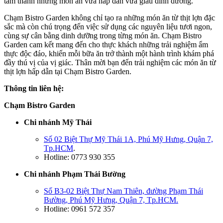
tầm thành những món ăn vừa hấp dẫn vừa giàu dinh dưỡng.
Chạm Bistro Garden không chỉ tạo ra những món ăn từ thịt lợn đặc
sắc mà còn chú trọng đến việc sử dụng các nguyên liệu tươi ngon,
cùng sự cân bằng dinh dưỡng trong từng món ăn. Chạm Bistro
Garden cam kết mang đến cho thực khách những trải nghiệm ẩm
thực độc đáo, khiến mỗi bữa ăn trở thành một hành trình khám phá
đầy thú vị của vị giác. Thân mời bạn đến trải nghiệm các món ăn từ
thịt lợn hấp dẫn tại Chạm Bistro Garden.
Thông tin liên hệ:
Chạm Bistro Garden
Chi nhánh Mỹ Thái
Số 02 Biệt Thự Mỹ Thái 1A, Phú Mỹ Hưng, Quận 7,
Tp.HCM
.
Hotline: 0773 930 355
Chi nhánh Phạm Thái Bường
Số B3-02 Biệt Thự Nam Thiên, đường Phạm Thái
Bường, Phú Mỹ Hưng, Quận 7, Tp.HCM.
Hotline: 0961 572 357