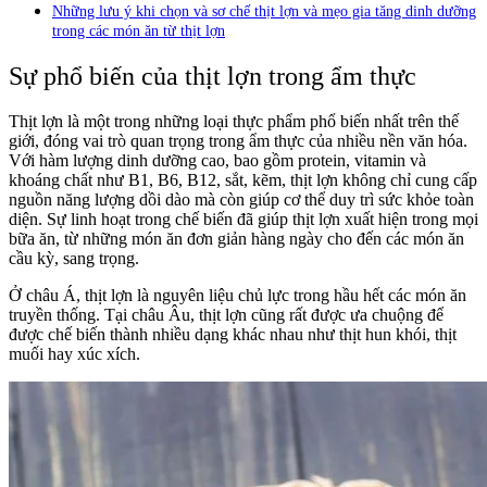
Những lưu ý khi chọn và sơ chế thịt lợn và mẹo gia tăng dinh dưỡng
trong các món ăn từ thịt lợn
Sự phổ biến của thịt lợn trong ẩm thực
Thịt lợn là một trong những loại thực phẩm phổ biến nhất trên thế
giới, đóng vai trò quan trọng trong ẩm thực của nhiều nền văn hóa.
Với hàm lượng dinh dưỡng cao, bao gồm protein, vitamin và
khoáng chất như B1, B6, B12, sắt, kẽm, thịt lợn không chỉ cung cấp
nguồn năng lượng dồi dào mà còn giúp cơ thể duy trì sức khỏe toàn
diện. Sự linh hoạt trong chế biến đã giúp thịt lợn xuất hiện trong mọi
bữa ăn, từ những món ăn đơn giản hàng ngày cho đến các món ăn
cầu kỳ, sang trọng.
Ở châu Á, thịt lợn là nguyên liệu chủ lực trong hầu hết các món ăn
truyền thống. Tại châu Âu, thịt lợn cũng rất được ưa chuộng để
được chế biến thành nhiều dạng khác nhau như thịt hun khói, thịt
muối hay xúc xích.