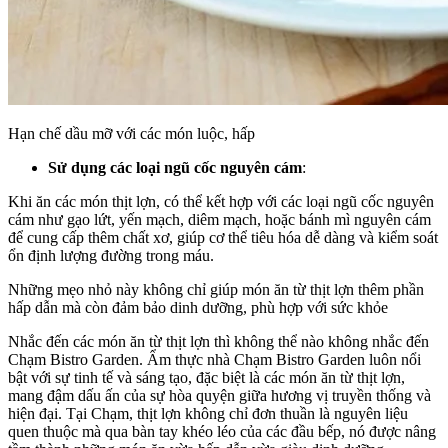
Hạn chế dầu mỡ với các món luộc, hấp
Sử dụng các loại ngũ cốc nguyên cám
:
Khi ăn các món thịt lợn, có thể kết hợp với các loại ngũ cốc nguyên
cám như gạo lứt, yến mạch, diêm mạch, hoặc bánh mì nguyên cám
để cung cấp thêm chất xơ, giúp cơ thể tiêu hóa dễ dàng và kiểm soát
ổn định lượng đường trong máu.
Những mẹo nhỏ này không chỉ giúp món ăn từ thịt lợn thêm phần
hấp dẫn mà còn đảm bảo dinh dưỡng, phù hợp với sức khỏe
Nhắc đến các món ăn từ thịt lợn thì không thể nào không nhắc đến
Chạm Bistro Garden. Ẩm thực nhà Chạm Bistro Garden
luôn nổi
bật với sự tinh tế và sáng tạo, đặc biệt là các món ăn từ thịt lợn,
mang đậm dấu ấn của sự hòa quyện giữa hương vị truyền thống và
hiện đại. Tại Chạm, thịt lợn không chỉ đơn thuần là nguyên liệu
quen thuộc mà qua bàn tay khéo léo của các đầu bếp, nó được nâng