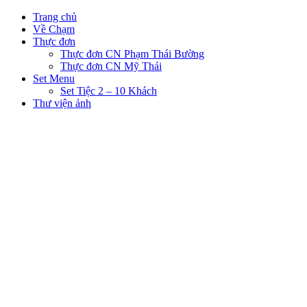
Trang chủ
Về Chạm
Thực đơn
Thực đơn CN Phạm Thái Bường
Thực đơn CN Mỹ Thái
Set Menu
Set Tiệc 2 – 10 Khách
Thư viện ảnh