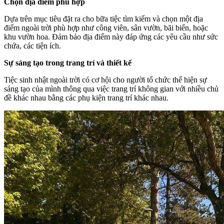
Chọn địa điểm phù hợp
Dựa trên mục tiêu đặt ra cho bữa tiệc tìm kiếm và chọn một địa
điểm ngoài trời phù hợp như công viên, sân vườn, bãi biển, hoặc
khu vườn hoa. Đảm bảo địa điểm này đáp ứng các yêu cầu như sức
chứa, các tiện ích.
Sự sáng tạo trong trang trí và thiết kế
Tiệc sinh nhật ngoài trời có cơ hội cho người tổ chức thể hiện sự
sáng tạo của mình thông qua việc trang trí không gian với nhiều chủ
đề khác nhau bằng các phụ kiện trang trí khác nhau.