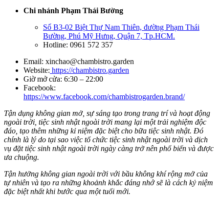
Chi nhánh Phạm Thái Bường
Số B3-02 Biệt Thự Nam Thiên, đường Phạm Thái
Bường, Phú Mỹ Hưng, Quận 7, Tp.HCM.
Hotline: 0961 572 357
Email:
xinchao@chambistro.garden
Website:
https://chambistro.garden
Giờ mở cửa: 6:30 – 22:00
Facebook:
https://www.facebook.com/chambistrogarden.brand/
Tận dụng không gian mở, sự sáng tạo trong trang trí và hoạt động
ngoài trời, tiệc sinh nhật ngoài trời mang lại một trải nghiệm độc
đáo, tạo thêm những kỉ niệm đặc biệt cho bữa tiệc sinh nhật. Đó
chính là lý do tại sao việc tổ chức tiệc sinh nhật ngoài trời và dịch
vụ đặt tiệc sinh nhật ngoài trời ngày càng trở nên phổ biến và được
ưa chuộng.
Tận hưởng không gian ngoài trời với bầu không khí rộng mở của
tự nhiên và tạo ra những khoảnh khắc đáng nhớ sẽ là cách kỷ niệm
đặc biệt nhất khi bước qua một tuổi mới.