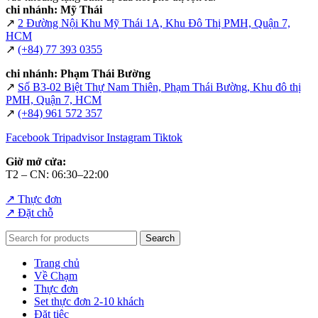
chi nhánh: Mỹ Thái
↗
2 Đường Nội Khu Mỹ Thái 1A, Khu Đô Thị PMH, Quận 7,
HCM
↗
(+84) 77 393 0355
chi nhánh: Phạm Thái Bường
↗
Số B3-02 Biệt Thự Nam Thiên, Phạm Thái Bường, Khu đô thị
PMH, Quận 7, HCM
↗
(+84) 961 572 357
Facebook
Tripadvisor
Instagram
Tiktok
Giờ mở cửa:
T2 – CN: 06:30–22:00
↗ Thực đơn
↗ Đặt chỗ
Search
Trang chủ
Về Chạm
Thực đơn
Set thực đơn 2-10 khách
Đặt tiệc