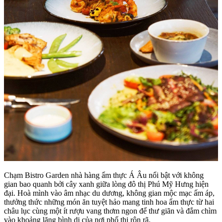
Chạm Bistro Garden nhà hàng ẩm thực Á Âu nổi bật với không
gian bao quanh bởi cây xanh giữa lòng đô thị Phú Mỹ Hưng hiện
đại. Hoà mình vào âm nhạc du dương, không gian mộc mạc ấm áp,
thưởng thức những món ăn tuyệt hảo mang tinh hoa ẩm thực từ hai
châu lục cùng một ít rượu vang thơm ngon để thư giãn và đắm chìm
vào khoảng lặng bình dị của nơi phố thị rộn rã.