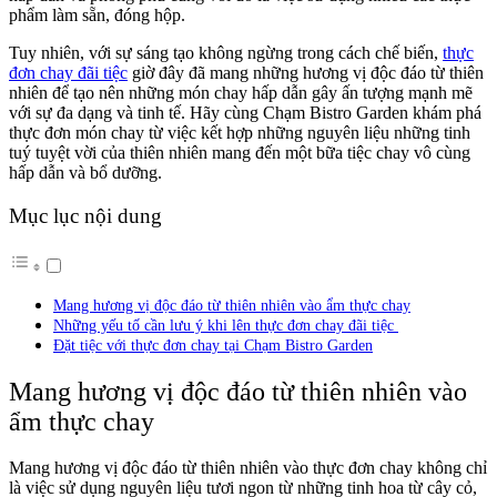
phẩm làm sẵn, đóng hộp.
Tuy nhiên, với sự sáng tạo không ngừng trong cách chế biến,
thực
đơn chay đãi tiệc
giờ đây đã mang những hương vị độc đáo từ thiên
nhiên để tạo nên những món chay hấp dẫn gây ấn tượng mạnh mẽ
với sự đa dạng và tinh tế. Hãy cùng Chạm Bistro Garden khám phá
thực đơn món chay từ việc kết hợp những nguyên liệu những tinh
tuý tuyệt vời của thiên nhiên mang đến một bữa tiệc chay vô cùng
hấp dẫn và bổ dưỡng.
Mục lục nội dung
Mang hương vị độc đáo từ thiên nhiên vào ẩm thực chay
Những yếu tố cần lưu ý khi lên thực đơn chay đãi tiệc
Đặt tiệc với thực đơn chay tại Chạm Bistro Garden
Mang hương vị độc đáo từ thiên nhiên vào
ẩm thực chay
Mang hương vị độc đáo từ thiên nhiên vào thực đơn chay không chỉ
là việc sử dụng nguyên liệu tươi ngon từ những tinh hoa từ cây cỏ,