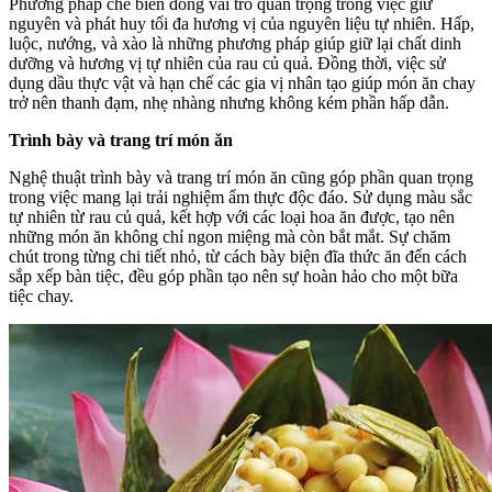
Phương pháp chế biến đóng vai trò quan trọng trong việc giữ
nguyên và phát huy tối đa hương vị của nguyên liệu tự nhiên. Hấp,
luộc, nướng, và xào là những phương pháp giúp giữ lại chất dinh
dưỡng và hương vị tự nhiên của rau củ quả. Đồng thời, việc sử
dụng dầu thực vật và hạn chế các gia vị nhân tạo giúp món ăn chay
trở nên thanh đạm, nhẹ nhàng nhưng không kém phần hấp dẫn.
Trình bày và trang trí món ăn
Nghệ thuật trình bày và trang trí món ăn cũng góp phần quan trọng
trong việc mang lại trải nghiệm ẩm thực độc đáo. Sử dụng màu sắc
tự nhiên từ rau củ quả, kết hợp với các loại hoa ăn được, tạo nên
những món ăn không chỉ ngon miệng mà còn bắt mắt. Sự chăm
chút trong từng chi tiết nhỏ, từ cách bày biện đĩa thức ăn đến cách
sắp xếp bàn tiệc, đều góp phần tạo nên sự hoàn hảo cho một bữa
tiệc chay.