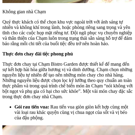
Không gian nhà Chạm
Quý thực khách có thể chọn khu vực ngoài trời với ánh sáng tự
nhiên và không khí trong lành, hoặc phòng riêng sang trọng và yên
tĩnh cho các cuộc họp mặt riêng tư. Đội ngũ phục vụ chuyên nghiệp
và thân thiện của Chạm luôn trong trạng thái sẵn sàng hỗ trợ để đảm
bảo rằng mỗi chi tiết của buổi tiệc đều trở nên hoàn hảo.
Thực đơn chay đãi tiệc phong phú
Thực đơn chay tại Chạm Bistro Garden được thiết kế để mang đến
sự kết hợp hài hòa giữa hương vị và dinh dưỡng. Chạm chọn những
nguyên liệu tự nhiên để tạo nên những món chay cho nhà hàng.
Những nguyên liệu được chọn lọc kỹ lưỡng theo quy chuẩn an toàn
thực phẩm và trong quá trình chế biến món ăn Chạm “nói không với
bột ngọt và phụ gia có hại cho sức khỏe”. Một vài món chay đặc sắc
trong thực đơn chay nhà Chạm.
Gỏi rau tiến vua:
Rau tiến vua giòn giòn kết hợp cùng một
vài loại rau khác quyện cùng vị chua ngọt của sốt và vị béo
của đậu phộng.