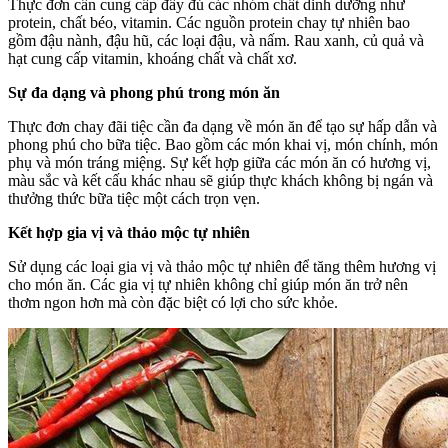
Thực đơn cần cung cấp đầy đủ các nhóm chất dinh dưỡng như
protein, chất béo, vitamin. Các nguồn protein chay tự nhiên bao
gồm đậu nành, đậu hũ, các loại đậu, và nấm. Rau xanh, củ quả và
hạt cung cấp vitamin, khoáng chất và chất xơ.
Sự đa dạng và phong phú trong món ăn
Thực đơn chay đãi tiệc cần đa dạng về món ăn để tạo sự hấp dẫn và
phong phú cho bữa tiệc. Bao gồm các món khai vị, món chính, món
phụ và món tráng miệng. Sự kết hợp giữa các món ăn có hương vị,
màu sắc và kết cấu khác nhau sẽ giúp thực khách không bị ngán và
thưởng thức bữa tiệc một cách trọn vẹn.
Kết hợp gia vị và thảo mộc tự nhiên
Sử dụng các loại gia vị và thảo mộc tự nhiên để tăng thêm hương vị
cho món ăn. Các gia vị tự nhiên không chỉ giúp món ăn trở nên
thơm ngon hơn mà còn đặc biệt có lợi cho sức khỏe.