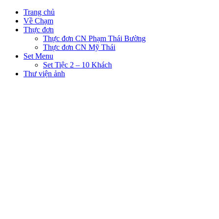
Trang chủ
Về Chạm
Thực đơn
Thực đơn CN Phạm Thái Bường
Thực đơn CN Mỹ Thái
Set Menu
Set Tiệc 2 – 10 Khách
Thư viện ảnh